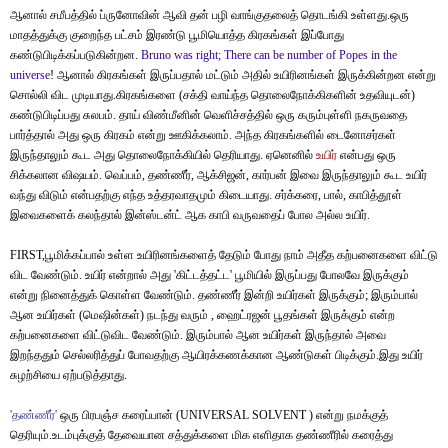
ஆனால் சமீபத்தில் ப்ருனோவின் ஆவி தன் பழி வாங்குதலைத் தொடங்கி உள்ளது.ஒரு
மாதத்துக்கு குறைந்த பட்சம் இரண்டு பூமியொத்த கிரகங்கள் இப்போது
கண்டுபிடிக்கப்படுகின்றன.
Bruno was right; There can be number of Popes in the
universe
! ஆனால் கிரகங்கள் இருப்பதால் மட்டும் அதில் உயிரினங்கள் இருக்கின்றன என்று
சொல்லி விட முடியாது.கிரகங்களை (சக்தி வாய்ந்த தொலைநோக்கிகளின் உதவியுடன்)
கண்டுபிடிப்பது சுலபம். தாய் விண்மீனின் வெளிச்சத்தில் ஒரு கரும்புள்ளி நகருவதை
பார்த்தால் அது ஒரு கிரகம் என்று ஊகிக்கலாம். அந்த கிரகங்களில் டைனோசர்கள்
இருந்தாலும் கூட அது தொலைநோக்கியில் தெரியாது. ஏனெனில்
உயிர்
என்பது ஒரு
சிக்கலான விஷயம். வெப்பம், தண்ணீர், ஆக்சிஜன், கார்பன் இவை இருந்தாலும் கூட உயிர்
வந்து விடும் என்பதற்கு எந்த உத்தரவாதமும் கிடையாது. சர்க்கரை, பால், காபித்தூள்
இவைகளைக் கலந்தால் இன்ஸ்டன்ட் ஆக காபி வருவதைப் போல அல்ல உயிர்.
FIRST,பூமிக்கப்பால் உள்ள உயிரினங்களைத் தேடும் போது நாம் அதீத கற்பனைகளை விட்டு
விட வேண்டும். உயிர் என்றால் அது 'கிட்டத்தட்ட' பூமியில் இருப்பது போலவே இருக்கும்
என்று நினைத்துக் கொள்ள வேண்டும். தண்ணீர் இன்றி உயிர்கள் இருக்கும்; இரும்பால்
ஆன உயிர்கள் (மெஷின்கள்) நடந்து வரும் , ஹைட்ரஜன் பூதங்கள் இருக்கும் என்ற
கற்பனைகளை விட்டுவிட வேண்டும். இரும்பால் ஆன உயிர்கள் இருந்தால் அவை
இறந்ததும் செல்லரித்துப் போவதற்கு ஆயிரக்கணக்கான ஆண்டுகள் பிடிக்கும்.இது உயிர்
சுழற்சியை ஏற்படுத்தாது.
'
தண்ணீர்
'
ஒரு பிரபஞ்ச கரைப்பான் (UNIVERSAL SOLVENT ) என்று நமக்குத்
தெரியும்.உடம்புக்குத் தேவையான சத்துக்களை மிக எளிதாக தண்ணீரில் கரைத்து