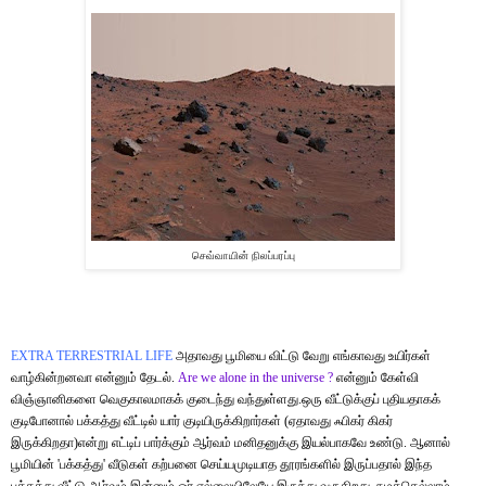
செவ்வாயின் நிலப்பரப்பு
EXTRA TERRESTRIAL
LIFE
அதாவது பூமியை விட்டு வேறு எங்காவது உயிர்கள்
வாழ்கின்றனவா என்னும் தேடல்.
Are we alone in the universe ?
என்னும் கேள்வி
வி
ஞ்
ஞானிகளை வெகுகாலமாகக் குடைந்து வந்துள்ளது.ஒரு வீட்டுக்குப் புதியதாகக்
குடிபோனால் பக்கத்து வீட்டில் யார் குடியிருக்கிறார்கள் (ஏதாவது ஃபிகர் கிகர்
இருக்கிறதா)என்று எட்டிப் பார்க்கும் ஆர்வம் மனிதனுக்கு இயல்பாகவே உண்டு. ஆனால்
பூமியின் 'பக்கத்து' வீடுகள் கற்பனை செய்யமுடியாத தூரங்களில் இருப்பதால் இந்த
பக்கத்து வீட்டு ஆர்வம் இன்னும் ஓர் எல்லையிலேயே இருந்து வருகிறது. நமக்கெ
ல்
லாம்