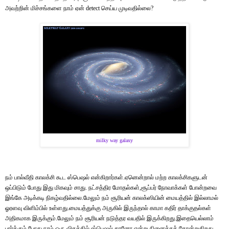
அவற்றின் மிச்சங்களை நாம் ஏன் detect செய்ய முடிவதில்லை?
milky way galaxy
நம் பால்வீதி காலக்சி கூட ஸ்பெஷல் என்கிறார்கள்.ஏனென்றால் மற்ற காலக்சிகளுடன்
ஒப்பிடும் போது இது மிகவும் சாது. நட்சத்திர மோதல்கள்,சூப்பர் நோவாக்கள் போன்றவை
இங்கே அடிக்கடி நிகழ்வதில்லை.மேலும் நம் சூரியன் காலக்ஸியின் மையத்தில் இல்லாமல்
ஓரளவு விளிம்பில் உள்ளது.மையத்துக்கு அருகில் இருந்தால் காமா கதிர் தாக்குதல்கள்
அதிகமாக இருக்கும்.மேலும் நம் சூரியன் நடுத்தர வயதில் இருக்கிறது.இதையெல்லாம்
பார்க்கும் போது நாம் ஒரு விதத்தில் ஸ்பெஷல் தானோ என்று நினைக்கத் தோன்றுகிறது.