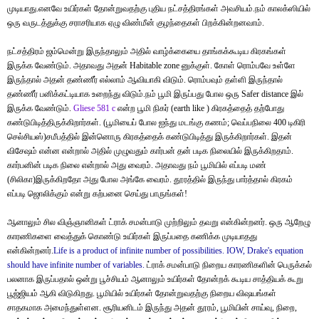
முடியாது.எனவே உயிர்கள் தோன்றுவதற்கு புதிய நட்சத்திரங்கள் அவசியம்.நம் காலக்ஸியில்
ஒரு வருடத்துக்கு சராசரியாக ஏழு விண்மீன் குழந்தைகள் பிறக்கின்றனவாம்.
நட்சத்திரம் ஜம்மென்று இருந்தாலும் அதில் வாழ்க்கையை தாங்கக்கூடிய கிரகங்கள்
இருக்க வேண்டும். அதாவது அதன் Habitable zone னுக்குள். கோள் ரொம்பவே உள்ளே
இருந்தால் அதன் தண்ணீர் எல்லாம் ஆவியாகி விடும். ரொம்பவும் தள்ளி இருந்தால்
தண்ணீர் பனிக்கட்டியாக உறைந்து விடும்.நம் பூமி இருப்பது போல ஒரு Safer distance இல்
இருக்க வேண்டும்.
Gliese 581 c
என்ற பூமி நிகர் (earth like ) கிரகத்தைத் தற்போது
கண்டுபிடித்திருக்கிறார்கள். (பூமியைப் போல ஐந்து மடங்கு கணம்; வெப்பநிலை 400 டிகிரி
செல்சியஸ்)சமீபத்தில் இன்னொரு கிரகத்தைக் கண்டுபிடித்து இருக்கிறார்கள். இதன்
விசேஷம் என்ன என்றால் அதில் முழுவதும் கார்பன் தன் படிக நிலையில் இருக்கிறதாம்.
கார்பனின் படிக நிலை என்றால் அது வைரம். அதாவது நம் பூமியில் எப்படி மண்
(சிலிகா)இருக்கிறதோ அது போல அங்கே வைரம். தூரத்தில் இருந்து பார்த்தால் கிரகம்
எப்படி ஜொலிக்கும் என்று கற்பனை செய்து பாருங்கள்!
ஆனாலும் சில
வி
ஞ்
ஞானிகள் ட்ராக் சமன்பாடு முற்றிலும் தவறு என்கின்றனர். ஒரு ஆறேழு
காரணிகளை வைத்துக் கொண்டு உயிர்கள் இருப்பதை கணிக்க முடியாதது
என்கின்றனர்.
Life is a product of infinite number of possibilities. IOW, Drake's equation
should have infinite number of variables.
ட்ராக் சமன்பாடு நிறைய காரணிகளின் பெருக்கல்
பலனாக இருப்பதால் ஒன்று பூச்சியம் ஆனாலும் உயிர்கள் தோன்றக் கூடிய சாத்தியக் கூறு
பூஜ்ஜியம் ஆகி விடுகிறது. பூமியில் உயிர்கள் தோன்றுவதற்கு நிறைய விஷயங்கள்
சாதகமாக அமைந்துள்ளன. சூரியனிடம் இருந்து அதன் தூரம், பூமியின் சாய்வு, நிறை,