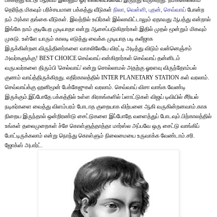
தெரிந்த மிகவும் பரிச்சயமான பக்கத்து வீடுகள்
நிலா
,
வெள்ளி
,
புதன்
,
செவ்வாய்
போன்ற
நம் அக்கா தங்கை வீடுகள். இவற்றில் உயிர்கள் இல்லாவிட்டாலும் ஏதாவது ஆபத்து என்றால்
இங்கே நாம் குடியேற முடியாதா என்று ஆசைப்படுகிறார்கள்.இதில் முதல் மூன்றும் மிகவும்
முசுடு. உள்ளே யாரும் காலடி எடுத்து வைக்க முடியாத படி கலீஜாக
இருக்கின்றன.விருந்தினர்களை வாசலிலேயே விரட்டி அடித்து விடும் வன்னெஞ்சம்
அவர்களுக்கு! BEST CHOICE செவ்வாய் என்கிறார்கள்.செவ்வாய் தன்னிடம்
வருபவர்களை திரும்பி 'செல்வாய்' என்று சொல்லாமல் அதற்கு ஓரளவு விருந்தோம்பல்
குணம் வாய்த்திருக்கிறது. எதிர்காலத்தில் INTER PLANETARY STATION கள் வரலாம்.
செவ்வாய்க்கு ஹனிமூன்
பே
க்கேஜுகள் வரலாம். செவ்வாய் விசா வாங்க வேண்டி
இருக்கும்.இப்போதே பக்கத்தில் உள்ள கிரகங்களில் ப்ளாட்டுகள் விஜய் டிவியில் சீரியல்
நடிகர்களை வைத்து விளம்பரம் போடாத குறையாக விற்பனை ஆகி வருகின்றனவாம்.காசு
நிறைய இருந்தால் ஒன்றிரண்டு சைட்டுகளை இப்போதே வளைத்துப் போடவும்.பிற்காலத்தில்
உங்கள் தலைமுறைகள் ச்சே கொள்ளுத்தாத்தா மார்ஸ்ல அப்பவே ஒரு சைட்டு வாங்கிப்
போட்டிருக்கலாம் என்று நொந்து கொள்ளும் நிலைமையை உருவாக்க வேண்டாம்.சரி.
ஜோக்ஸ் அபார்ட்.