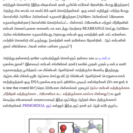
எடுத்துக் கொண்டு [இந்த விஷயங்கள் தான் பூமியில் உயிர்கள் தோன்றிய போது இருந்தன]
அதற்கு மிக மைல்டாக எலக்ட்ரிக் ஷாக் கொடுத்தார்கள். ஒரு வாரம் கழித்துப் பார்த்த போது
பிளாஸ்கில் அமிமோ அமிலங்கள் உருவாகி இருந்தன.[அமினோ அமிலங்கள் ப்ரோடீனை
உருவாக்குகின்றன] பிளாஸ்கில் கொடுக்கப்பட்ட மின்சாரம் அமோனியா மற்றும் மீத்தேனின்
கார்பன் பிணைப்புகளை சைலண்டாக உடைத்து அவற்றை REARRANGE செய்து அமினோ
அமில சங்கிலிகளை உருவாக்கியது.அதாவது கார்பன் ஒரு வாரத்தில் தன் பாய் ஃபிரண்டை
மாற்றிக் கொண்டு விட்டிருந்தது. [நலத்தின் கண் நாரின்மை தோன்றின்.. ஆம் கார்பனின்
குலம் சரியில்லை..அவள் என்ன பண்ண முடியும்?]
அடுத்து தன்னைத் தானே படியெடுத்துக் கொள்ளும் தன்மை உடைய
டி
.
என்
.
ஏ
மூலக்கூறுகள்! (இவையும் கார்பன் சங்கிலிகள் தான்) உலகில் முதன் முதல்
டி.என்.ஏ ஏணி
உருவாவதற்கு பூமித்தாய் பல மில்லியன் ஆண்டுகள் காத்திருக்க வேண்டி இருந்தது.
ஆழ்கடலில்
மில்லர்-யூரே ஆய்வை செய்து விட்டு மில்லியன் ஆண்டுகள் பொறுமையாகக்
காத்திருந்தால் ஒரு DNA மூலக்கூறை நாம் தரிசிக்க முடியும் என்கிறார்கள்.(It's not god; it
is time that created life!) தொடர்ச்சியான மின்னல்கள் மூலமும்
(
நம்ம
கார்பன்
வந்திருக்காக
,
மீத்தேன்
வந்திருக்காக
,
அமோனியா
கூட
வந்திருக்காக
வாம்மா
மின்னலு
!)
கடலுள்
வெடித்த எரிமலைகள் காரணமாகவும் இந்த சூப்பிற்கு ஆற்றல் கிடைத்திருக்கலாம்
என்கிறார்கள்.
PRIMORDIAL
சூப்
என்னும் இந்த சூப் தான் நம் ஆதி உயிர் குழம்பு.