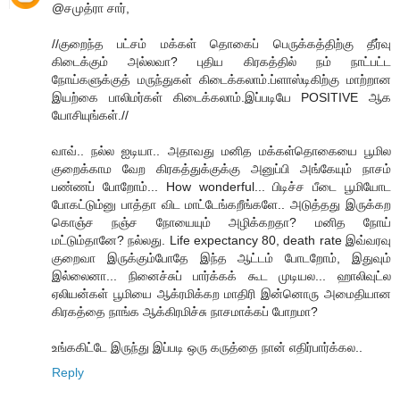
@சமுத்ரா சார்,
//குறைந்த பட்சம் மக்கள் தொகைப் பெருக்கத்திற்கு தீர்வு
கிடைக்கும் அல்லவா? புதிய கிரகத்தில் நம் நாட்பட்ட
நோய்களுக்குத் மருந்துகள் கிடைக்கலாம்.ப்ளாஸ்டிகிற்கு மாற்றான
இயற்கை பாலிமர்கள் கிடைக்கலாம்.இப்படியே POSITIVE ஆக
யோசியுங்கள்.//
வாவ்.. நல்ல ஐடியா.. அதாவது மனித மக்கள்தொகையை பூமில
குறைக்காம வேற கிரகத்துக்குக்கு அனுப்பி அங்கேயும் நாசம்
பண்ணப் போறோம்... How wonderful... பிடிச்ச பீடை பூமியோட
போகட்டும்னு பாத்தா விட மாட்டேங்கறீங்களே.. அடுத்தது இருக்கற
கொஞ்ச நஞ்ச நோயையும் அழிக்கறதா? மனித நோய்
மட்டும்தானே? நல்லது. Life expectancy 80, death rate இவ்வரவு
குறைவா இருக்கும்போதே இந்த ஆட்டம் போடறோம், இதுவும்
இல்லைனா... நினைச்சுப் பார்க்கக் கூட முடியல... ஹாலிவுட்ல
ஏலியன்கள் பூமியை ஆக்ரமிக்கற மாதிரி இன்னொரு அமைதியான
கிரகத்தை நாங்க ஆக்கிரமிச்சு நாசமாக்கப் போறமா?
உங்ககிட்டே இருந்து இப்படி ஒரு கருத்தை நான் எதிர்பார்க்கல..
Reply