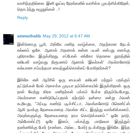
வாசித்ததில்லை. இனி ஓய்வு நேரங்களில் வாசிக்க முயற்சிக்கிறேன்,
தொடர்ந்து எழுதுங்கள் ..!
Reply
ammuthalib
May 29, 2012 at 6:47 AM
இன்னொரு பூமி, அங்கே மனித வாழ்க்கை, அதற்கான தேடல்
எல்லாம் ஒகே. ஆனால் அதனால் என்ன பயன் என்பது எனக்கு
புதிராகவே இருக்கிறது. சப்போஸ் எங்கோ தொலை தூரத்தில்
ஏலியன் வாழ்வது நிரூபணம் ஆனால் 'இவர்கள்' அவர்களோடு
கல்யாண சம்மந்தமா வைத்துக்கொள்ளப் போகிறார்கள்?
இங்கே என் ஆபீசில் ஒரு பையன் ஏலியன் மற்றும் பறக்கும்
தட்டுக்கள் மேல் அசைக்க முடியா நம்பிக்கையில் இருக்கிறான். ஒரு
நாள் வேற்று கிரக மனிதர்கள் பக்கம் பேச்சு திரும்பியபோது,
அவர்களை கண்டுபிடிப்பதால் ஏற்படும் நன்மை என்று அவன்
கூறியது, "அப்புடி கண்டு புடிச்சிட்டா, அவங்களோடு பிரெண்ட்ஸ்
ஆகி நமக்கு தேவையானத அவங்க கிட்ட இருந்து வாங்கிக்கலாம்,
அவுங்களுக்கு தேவையானத நாம கொடுக்கலாம்." ஒரே நாடு,
அல்மோஸ்ட்(!) ஒரே இனம், பக்கத்து மாநிலமா இருந்தும்
தண்ணிக்கு போர் (சண்டை அல்ல... போர்) நடக்கிறது இங்கே. இந்த