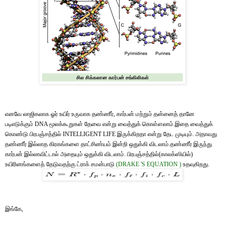
சில சிக்கலான கார்பன் சங்கிலிகள்
எனவே லாஜிகலாக ஓர் உயிர் உருவாக தண்ணீர், கார்பன் மற்றும் தன்னைத் தானே
படிஎடுக்கும் DNA மூலக்கூறுகள் தேவை என்று வைத்துக் கொள்ளலாம்.இதை வைத்துக்
கொண்டு பிரபஞ்சத்தில் INTELLIGENT LIFE இருக்கிறதா என்று தேட முடியும். அதாவது
தண்ணீர் இல்லாத கிரகங்களை தாட்சிண்யம் இன்றி ஒதுக்கி விடலாம்.தண்ணீர் இருந்து
கார்பன் இல்லாவிட்டால் அதையும் ஒதுக்கி விடலாம். பிரபஞ்சத்தில்(காலக்ஸியில்)
உயிரினங்களைத் தேடுவதற்கு ட்ராக் சமன்பாடு
(DRAKE 'S EQUATION )
உதவுகிறது.
இங்கே,