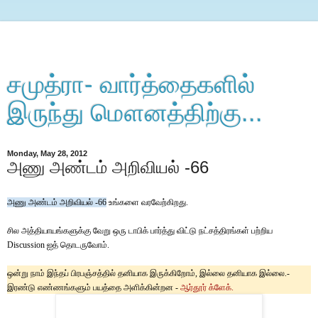
சமுத்ரா- வார்த்தைகளில்
இருந்து மௌனத்திற்கு...
Monday, May 28, 2012
அணு அண்டம் அறிவியல் -66
அணு அண்டம் அறிவியல் -66
உங்களை வரவேற்கிறது.
சில அத்தியாயங்களுக்கு வேறு ஒரு டாபிக் பார்த்து விட்டு நட்சத்திரங்கள் பற்றிய
Discussion ஐத் தொடருவோம்.
ஒன்று நாம் இந்தப் பிரபஞ்சத்தில் தனியாக இருக்கிறோம், இல்லை தனியாக இல்லை.-
இரண்டு எண்ணங்களும் பயத்தை அளிக்கின்றன -
ஆர்தூர்
க்ளேக்
.