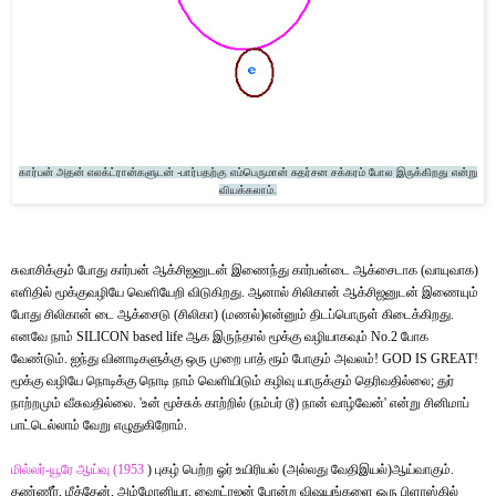
கார்பன் அதன் எலக்ட்ரான்களுடன் -பார்பதற்கு எம்பெருமான் சுதர்சன சக்கரம் போல இருக்கிறது என்று
வியக்கலாம்.
சுவாசிக்கும் போது கார்பன் ஆக்சிஜனுடன் இணைந்து கார்பன்டை ஆக்சைடாக (வாயுவாக)
எளிதில் மூக்குவழியே வெளியேறி விடுகிறது. ஆனால் சிலிகான் ஆக்சிஜனுடன் இணையும்
போது சிலிகான் டை ஆக்சைடு (சிலிகா) (மணல்)என்னும் திடப்பொருள் கிடைக்கிறது.
எனவே நாம் SILICON based life ஆக இருந்தால் மூக்கு வழியாகவும் No.2 போக
வேண்டும். ஐந்து வினாடிகளுக்கு ஒரு முறை பாத் ரூம் போகும் அவலம்! GOD IS GREAT!
மூக்கு வழியே நொடிக்கு நொடி நாம் வெளியிடும் கழிவு யாருக்கும் தெரிவதில்லை; துர்
நாற்றமும் வீசுவதில்லை. 'உன் மூச்சுக் காற்றில் (நம்பர் டூ) நான் வாழ்வேன்' என்று சினிமாப்
பாட்டெல்லாம் வேறு எழுதுகிறோம்.
மில்லர்
-
யூரே
ஆய்வு
(1953
) புகழ் பெற்ற ஓர் உயிரியல் (அல்லது வேதிஇயல்)ஆய்வாகும்.
தண்ணீர், மீத்தேன், அம்மோனியா, ஹைட்ரஜன் போன்ற விஷயங்களை ஒரு பிளாஸ்கில்