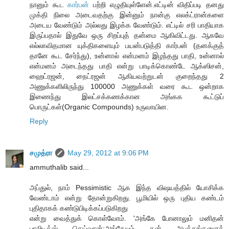
நானும் கூட
கார்பன்
பற்றி எழுதியுள்ளேன்.எட்டின் விதிப்படி தனது
முக்தி நிலை அடைவதற்கு இன்னும் நான்கு எலக்ட்ரான்களை
அடைய வேண்டும் அல்லது இழக்க வேண்டும். எட்டில் சரி பாதியாக
இருப்பதால் இதுவே ஒரு சிறப்புத் தன்மை ஆகிவிட்டது. ஆகவே
எல்லாவிதமான யுக்திகளையும் பயன்படுத்தி கார்பன் (தனக்குத்
தானே கூட சேர்ந்து), உன்னால் என்மனம் இழந்தது பாதி, உன்னால்
என்மனம் அடைந்தது பாதி என்று பாடிக்கொண்டே ஆக்ஸிசன்,
ஹைட்ரஜன், நைட்ரஜன் ஆகியவற்றுடன் குறைந்தது 2
அணுக்களிலிருந்து 100000 அணுக்கள் வரை கூட ஒன்றாக
இணைந்து இலட்சக்கணக்கான அங்கக கூட்டுப்
பொருட்கள்(Organic Compounds) உருவாயின.
Reply
சமுத்ரா
May 29, 2012 at 9:06 PM
ammuthalib said...
அப்துல், நாம் Pessimistic ஆக இந்த விஷயத்தில் யோசிக்க
வேண்டாம் என்று தோன்றுகிறது. பூமியில் ஒரு புதிய கண்டம்
புதிதாகக் கண்டுபிடிக்கப்படுகிறது
என்று வைத்துக் கொள்வோம். 'அங்கே போனாலும் மனிதன்
பாலிடிக்ஸ் செய்வான்;அங்கேயும் தன் அபத்தங்களைத்