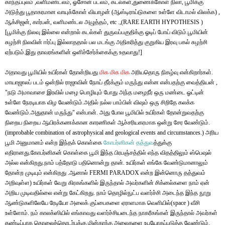
காந்தப்புலம் ,வளிமண்டலம், ஓசோன் படலம், கடல்கள்,துணைக்கோள் நிலா, பூமிக்கு
அடுத்து பூதாகரமான வாயுக்கோள் வியாழன் (ஆஸ்டிராய்டுகளை உள்ளே விடாமல் விலக்க) ,
ஆக்சிஜன், கார்பன், வளிமண்டல அழுத்தம், etc .,(RARE EARTH HYPOTHESIS )
[பூமிக்கு நிலவு இல்லை என்றால் கடல்கள் துருவப்பகுதிக்கு ஓடிப் போய் விடும்.பூமியின்
சுழற்சி நிலவின் ஈர்ப்பு இல்லாததால் பல மடங்கு அதிகரித்து குறுகிய இரவு பகல் சுழற்சி
ஏற்படும்.இது தாவரங்களின் ஒளிச்சேர்க்கைக்கு உதவாது!]
அதாவது பூமியில் உயிர்கள் தோன்றியது
மிக
மிக
மிக
அரியதொரு நிகழ்வு என்கிறார்கள்.
மாயாஜாலப் படம் ஒன்றில் ராஜாவின் நோய் தீர்க்கும் மருந்து என்ன என்பதற்கு வைத்தியன் ,
"நடு அமாவாசை இரவில் மழை பொழியும் போது அந்த மழைநீர் ஒரு மண்டை ஓட்டின்
உள்ளே நேரடியாக விழ வேண்டும்.அதில் நல்ல பாம்பின் விஷம் ஒரு சிறிதே கலக்க
வேண்டும்.அதுதான் மருந்து" என்பான். அது போல பூமியில் உயிர்கள் தோன்றுவதற்கு
நிறைய நிறைய ஆயிரக்கணக்கான காரணிகள் ஆச்சரியகரமாக ஒன்று சேர வேண்டும்.
(improbable combination of astrophysical and geological events and circumstances.) அரிய
பூமி அனுமானம் என்ற இந்தக் கொள்கை
கோபர்னிகன்
தத்துவ
த்துக்கு
எதிரானது.கோபர்
னிகன் கொள்கை பூமி இந்த பிரபஞ்சத்தில் எந்த விதத்திலும் ஸ்பெஷல்
அல்ல என்கிறது.நாம் பத்தோடு பதினொன்று தான். உயிர்கள் எங்கே வேண்டுமானாலும்
தோன்ற முடியும் என்கிறது .ஆனால் FERMI PARADOX
என்ற
இன்னொரு தத்துவம்
அறிவுள்ள) உயிர்கள் வேறு கிரகங்களில் இருந்தால் அவர்களின் சிக்னல்களை நாம் ஏன்
அறிய முடிவதில்லை என்று கேட்கிறது. நாம் தொழில்நுட்ப வளர்ச்சி அடைந்த இந்த நூறு
ஆண்டுகளிலேயே ரேடியோ அலைக் குப்பைகளை ஏராளமாக வெளியில்(space ) வீசி
உள்ளோம். நம் காலக்ஸியில் எங்காவது வளர்ச்சியடைந்த நாகரீகங்கள் இருந்தால் அவர்கள்
கண்டிப்பாக தொலைத்தொடர்புக்கு மின்காந்த அலைகளை உபயோகப்படுத்த வேண்டும்.