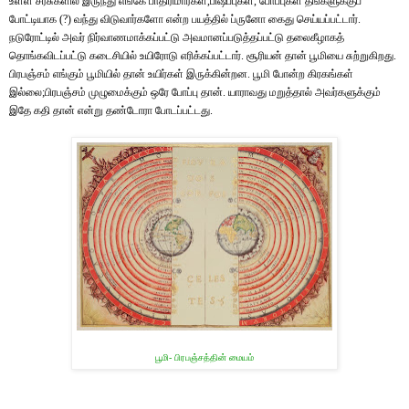
உள்ள சர்சுகளில் இருந்து எங்கே பாதிரிமார்கள்,பிஷப்புகள், போப்புகள் தங்களுக்குப்
போட்டியாக (?) வந்து விடுவார்களோ என்ற பயத்தில் ப்ருனோ கைது செய்யப்பட்டார்.
நடுரோட்டில் அவர் நிர்வாணமாக்கப்பட்டு அவமானப்படுத்தப்பட்டு தலைகீழாகத்
தொங்கவிடப்பட்டு கடைசியில் உயிரோடு எரிக்கப்பட்டார். சூரியன் தான் பூமியை சுற்றுகிறது.
பிரபஞ்சம் எங்கும் பூமியில் தான் உயிர்கள் இருக்கின்றன. பூமி போன்ற கிரகங்கள்
இல்லை;பிரபஞ்சம் முழுமைக்கும் ஒரே போப்பு தான். யாராவது மறுத்தால் அவர்களுக்கும்
இதே கதி தான் என்று தண்டோரா போடப்பட்டது.
பூமி
-
பிரபஞ்சத்தின்
மையம்