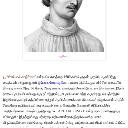
ப்ருனோ .
'
பூமிக்கப்பால்
வாழ்க்கை
'
என்ற விவகாரத்தை 1600 களில் முதன் முதலில் ஆரம்பித்து
வைத்தவர் தத்துவ ஞானி
ஜியோர்டனோ
ப்ருனோ
. எல்லா ஆதிக்கமும் சர்ச்சின் கைகளில்
இருந்த காலம் அது. அப்போது அவர் வாயை வைத்துக் கொண்டு சும்மா இருக்காமல் (ரோம்
நகரில்) 'சூரியன் என்பது ஒரு நட்சத்திரம்;பூமி சூரியனை சுற்றி வருகிறது. பிரபஞ்சத்தில்
இது போல தாய் நட்சத்திரத்தை சுற்றும் ஆயிரக்கணக்கான கிரகங்கள் இருக்கலாம்; அதில்
வெவ்வேறு உயிரினங்கள் இருக்கலாம்' என்று சொல்லிக் கொண்டு திரிந்தார்.இது
பாதிரியார்களை மிகவும் உறுத்தியது. WE ARE EXCLUSIVE என்ற கர்வம் மனிதனுக்கு
எப்போதுமே இருந்துள்ளது.பத்தோடு பதினொன்றாக இருக்க மனித மனம்
விரும்புவதில்லை. இன்னொரு கிரகம் என்றால் அங்கு வாழ்க்கை சாத்தியம் என்றால் அங்கே