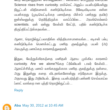
Science rises from curiosity. ராக்கெட் அனுப்ப பயன்படுமேன்னு
நியூட்டன் விதிகளைக் கண்டுபிடிக்கல. ரிலேடிவிடியால என்ன
பயன்கறது (முடிவெட்டிக்கற பணத்தை மிச்சம் பண்றது தவிர)
ஐன்ஸ்டீனுக்கு தெரிந்திருக்க வாய்ப்பில்ல... அவங்கெல்லாம்
scientists. ஏன் ஏன்னு கேள்வி கேட்டு, பதில் கண்டுபிடிச்சு
திருப்திப்பட்டுக்கறவங்க...
ஆனா, தொழில்நுட்பவாதிங்க வித்தியாசமானவங்க... எடிசன் பல்பு
கண்டுபிடிக்க மெனக்கட்டது மனித குலத்துக்கு பயன் (அ)
அவருக்கு பணம்கற காரணத்துலதான்.
இதுல, வேற்றுக்கிரகத்தை மனிதன் ஆராய முக்கிய காரணம்
curiosity. Are we alone?ங்கற ட்ரில்லியன் டாலர் கேள்வி...
ஆராய்ச்சிக்கு பணம் வாங்கறதுக்காக மனித குலத்துக்கு நன்மை,
அது இதுன்னு கதை விடறாங்களோன்னு சந்தேகமா இருக்கு.
அதாவது இது அறிவியல்.. இதை பயன்படுத்தி பண்ணி செவ்வாய்ல
ப்ளாட் வாங்கற ஈன புத்தி தொழில்நுட்பம்...
Reply
Aba
May 30, 2012 at 10:45 AM