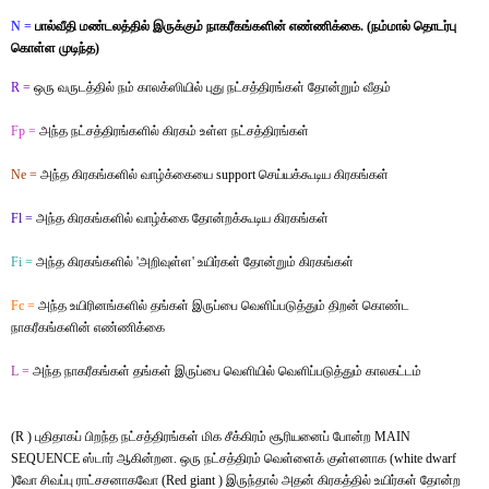
N =
பால்வீதி மண்டலத்தில் இருக்கும் நாகரீகங்களின் எண்ணிக்கை. (நம்மால் தொடர்பு
கொள்ள முடிந்த)
R =
ஒரு வருடத்தில் நம் காலக்ஸியில் புது நட்சத்திரங்கள் தோன்றும் வீதம்
Fp =
அந்த நட்சத்திரங்களில் கிரகம் உள்ள நட்சத்திரங்கள்
Ne =
அந்த கிரகங்களில் வாழ்க்கையை support செய்யக்கூடிய கிரகங்கள்
Fl =
அந்த கிரகங்களில் வாழ்க்கை தோன்றக்கூடிய கிரகங்கள்
Fi =
அந்த கிரகங்களில் 'அறிவுள்ள' உயிர்கள் தோன்றும் கிரகங்கள்
Fc =
அந்த உயிரினங்களில் தங்கள் இருப்பை வெளிப்படுத்தும் திறன் கொண்ட
நாகரீகங்களின் எண்ணிக்கை
L =
அந்த நாகரீகங்கள் தங்கள் இருப்பை வெளியில் வெளிப்படுத்தும் காலகட்டம்
(R ) புதிதாகப் பிறந்த நட்சத்திரங்கள் மிக சீக்கிரம் சூரியனைப் போன்ற MAIN
SEQUENCE ஸ்டார் ஆகின்றன. ஒரு நட்சத்திரம் வெள்ளைக் குள்ளனாக (white dwarf
)வோ சிவப்பு ராட்சசனாகவோ (Red giant ) இருந்தால் அதன் கிரகத்தில் உயிர்கள் தோன்ற