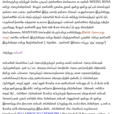
செல்களுக்கு எடுத்துச் செல்ல முடியும்.தண்ணீரை செல்லமாக கடவுளின் MIXING BOWL
என்று அழைக்கிறார்கள். மேலும் தண்ணீர் மூலக்கூறுகள் ஒன்று ஒன்று ஒட்டிக் கொள்ளும்
தன்மை உடையவை. தண்ணீரின் இந்த பசைத் தன்மை மிகவும் பயனுள்ளதாக இருக்கிறது.
[தண்ணீரில் கப்பல் மிதப்பதற்கும் கற்களின் மேல் கப்பல் ஊர்ந்து செல்வதற்கும் ஒப்பிட்டுப்
பாருங்கள்]எனவே எத்தனை உயரமாக இருந்தாலும் மரங்கள் தண்ணீரை கீழிருந்து உறிஞ்ச
முடிகிறது; மேலும் தண்ணீர் ஒரு heat sink போல செயல்பட்டு ஒரு கிரகத்தின்
வெப்பநிலையை MAINTAIN செய்வதில் பெரும்பங்கு வகிக்கிறது.
நீரின்றி
அமையாது
உலகு
!
எனவே உயிர்கள் இருக்கிறதா என்று தேடும்
வி
ஞ்
ஞானிகள் முதலில் அங்கு தண்ணீர்
இருக்கிறதா என்று தேடுகிறார்கள்.[ அதானே , 'தண்ணி' இல்லாம எப்பூடி 'குடி' ஏறறது?]
அடுத்து
கார்பன்
!
கார்பனின் வெளிக்கூட்டில் அமைந்திருக்கும் நான்கு எலக்ட்ரான்கள் அதை ஸ்பெஷல்
ஆக்குகின்றன. தன் கூட்டை நிறைவு செய்யும் வெறியில் அவை தாய்லாந்தில் வீதிகளில்
நின்று கஸ்டமர்களை அழைக்கும் விலைமாதர்களை (நெருடலான உதாரணத்திற்கு
மன்னிக்கவும்) போல மற்ற தனிமங்களை விரகதாபத்தில் தன்னிடம் ஈர்க்கின்றன.
ஆக்சிஜன், ஹைட்ரஜன் , நைட்ரஜன் போன்ற சபல தனிமங்கள் கார்பனுடன் 'உடல் மேல் உயிர்
வந்து ஒன்றுவது இயல்பே' என்று எளிதாக இணைந்து விடுகின்றன. ப்ரோடீன், கார்போ
ஹைட்ரேட், அமினோ அமிலங்கள் போன்ற உயிருக்குத் தேவையான விஷயங்கள் கார்பன்
பிணைப்புகள் மூலம் எளிதில் கிடைக்கின்றன.கார்பன் அணுக்கள் ஒன்றுடன் ஒன்று
இணைந்து மிக நீளமான கார்பன் சங்கிலிகள் (அறுந்து விடாமல்) கிடைக்கின்றன. டி.என்.ஏ
போன்ற உயிர் விதைகளுக்கு இந்த நீண்ட சங்கிலிகள் மிக அவசியம்.சுருக்கமாக
சொன்னால்
NO CARBON NO CHEMISTRY !
(நோ கெமிஸ்ட்ரி நோ மானாட மயிலாட :)