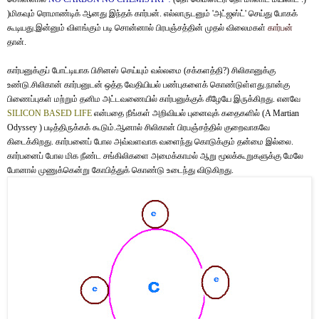
)மிகவும் ரொமாண்டிக் ஆனது இந்தக் கார்பன். எல்லாருடனும் 'அட்ஜஸ்ட்' செய்து போகக்
கூடியது.இன்னும் விளங்கும் படி சொன்னால் பிரபஞ்சத்தின் முதல் விலைமகள்
கார்பன்
தான்.
கார்பனுக்குப் போட்டியாக பிசினஸ் செய்யும் வல்லமை (சக்களத்தி?) சிலிகானுக்கு
உண்டு.சிலிகான் கார்பனுடன் ஒத்த வேதியியல் பண்புகளைக் கொண்டுள்ளது.நான்கு
பிணைப்புகள் மற்றும் தனிம அட்டவணையில் கார்பனுக்குக் கீழேயே இருக்கிறது. எனவே
SILICON BASED LIFE
என்பதை நீங்கள் அறிவியல் புனைவுக் கதைகளில் (A Martian
Odyssey ) படித்திருக்கக் கூடும்.ஆனால் சிலிகான் பிரபஞ்சத்தில் குறைவாகவே
கிடைக்கிறது. கார்பனைப் போல அவ்வளவாக வளைந்து கொடுக்கும் தன்மை இல்லை.
கார்பனைப் போல மிக நீண்ட சங்கிலிகளை அமைக்காமல் ஆறு மூலக்கூறுகளுக்கு மேலே
போனால் முணுக்கென்று கோபித்துக் கொண்டு உடைந்து விடுகிறது.