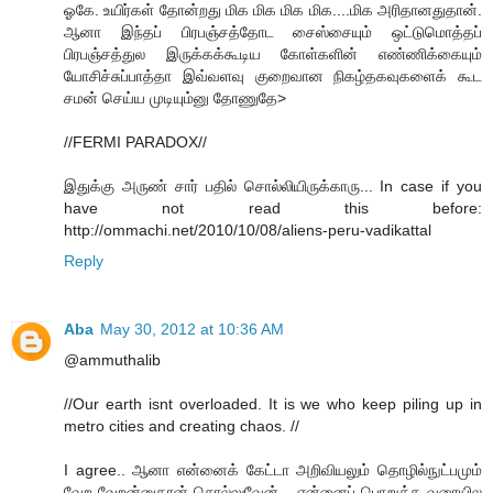
ஓகே. உயிர்கள் தோன்றது மிக மிக மிக மிக....மிக அரிதானதுதான்.
ஆனா இந்தப் பிரபஞ்சத்தோட சைஸ்சையும் ஒட்டுமொத்தப்
பிரபஞ்சத்துல இருக்கக்கூடிய கோள்களின் எண்ணிக்கையும்
யோசிச்சுப்பாத்தா இவ்வளவு குறைவான நிகழ்தகவுகளைக் கூட
சமன் செய்ய முடியும்னு தோணுதே>
//FERMI PARADOX//
இதுக்கு அருண் சார் பதில் சொல்லியிருக்காரு... In case if you
have not read this before:
http://ommachi.net/2010/10/08/aliens-peru-vadikattal
Reply
Aba
May 30, 2012 at 10:36 AM
@ammuthalib
//Our earth isnt overloaded. It is we who keep piling up in
metro cities and creating chaos. //
I agree.. ஆனா என்னைக் கேட்டா அறிவியலும் தொழில்நுட்பமும்
வேற வேறன்னுதான் சொல்லுவேன்... என்னைப் பொறுத்த வரையில