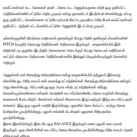
எலக்ட்ரான்கள் கூட அலைகள் தான் . அவை கூட அணுக்கருவை சுற்றி ஒரு குறிப்பிட்ட
அதிர்வெண்ணில் மட்டுமே அதிர முடியும் என்று குவாண்டம் இயற்பியல் சொல்கிறது. எப்படி
ஒரு குறிப்பிட்ட ஸ்வரங்களை மட்டுமே நம்மால் கேட்க முடியுமோ அதே போல் எலக்ட்ரான்கள்
குறிப்பிட்ட ஆற்றல் மட்டங்களில் மட்டுமே அணுவின் இடம் பெற முடியும்.
புல்லாங்குழலின் நீளத்தை பாதியாகக் குறைக்கும் போது அதில் ஒலிக்கும் ஸ்வரங்களின்
PITCH (சுருதி) அதாவது அதிர்வெண் அதிகமாக இருக்கும் . ஹைசன்பெர்க் இன்
விதியின் படி குறுகிய இடத்தில் அலைகளை அடைக்கும் போது அவை தம் எதிர்ப்பைக்
காட்டும் விதமாக அதிகமான அதிர்வெண்களில் இன்னும் நெருக்கியடித்துக் கொண்டு
அதிரும்.
அணுக்கள் ஏன் சிதைந்து விடுவதில்லை என்று ஹைசன்பெர்க் தத்துவம் இவ்வாறு
விளக்கியது..அதே சமயம் ஏன் வானத்து நட்சத்திரங்கள் சிதைந்து விடுவதில்லை என்றும்
அது விளக்கியது. ஈர்ப்பு என்பது ஒரு அபார சக்தி. நட்சத்திரங்கள் எரிந்து
கொண்டிருக்கவில்லை என்றால் அவற்றின் சுய ஈர்ப்பினாலேயே அவை சுருங்கி சிதைந்து
காணாமல் போய் விடும். கோள்கள் எல்லாம் கோளமாக இருப்பதற்கும் இந்த சுய ஈர்ப்பு தான்
காரணம். இது ஒரு பலூன் மாதிரி இருக்கிறது. பலூனில் அடைக்கப்பட்ட காற்று அதை
பெரிதாக்க முயற்சிக்கிறது. பலூன் சவ்வின் டென்ஷன் பலூனை சிறியதாக்க
முயற்சிக்கிறது.
இவை இரண்டுக்கும் இடையே ஒரு
BALANCE
இருக்கும் வரை பலூன் உடையாமல்
இருக்கும். ஒரு விண்மீனின் சுய ஈர்ப்பு அதை சிதைக்க முயற்சிக்கிறது.அதே சமயம் அதன்
எரிபொருள் எரிந்து