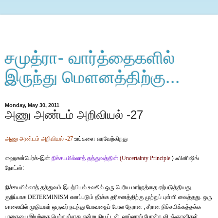
சமுத்ரா- வார்த்தைகளில்
இருந்து மௌனத்திற்கு...
Monday, May 30, 2011
அணு அண்டம் அறிவியல் -27
அணு
அண்டம்
அறிவியல்
-27
உங்களை வரவேற்கிறது
ஹைசன்பெர்க்-இன்
நிச்சயமில்லாத்
தத்துவத்தின்
(Uncertainty Principle
) ஃபினிஷிங்
நோட்ஸ்:
நிச்சயமில்லாத் தத்துவம் இயற்பியல் உலகில் ஒரு பெரிய மாற்றத்தை ஏற்படுத்தியது.
குறிப்பாக
DETERMINISM
எனப்படும் தீர்க்க தரிசனத்திற்கு முற்றுப் புள்ளி வைத்தது. ஒரு
சாலையில் முதியவர் ஒருவர் நடந்து போவதைப் போல நேரான , சீரான நிச்சயிக்கத்தக்க
பாதையை இயற்கை பெற்றுள்ளது என்று நியூட்டன், லாப்லாஸ் போன்ற வி
ஞ்
ஞானிகள்