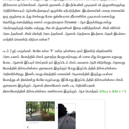
தீர்க்கமாக நம்பினார்கள்..ஆனால் குவாண்டம் இயற்பியலின் முடிவுகள்
வி
ஞ்
ஞானிகளுக்கு
அதிர்ச்சியையும் ஆச்சரியத்தையும் ஒருங்கே ஏற்படுத்தின. இயற்கையின் பாதை சாலையில்
ஒரு குழந்தை நடந்து செல்வது போல துல்லியமாக தீர்மானிக்க முடியாமல் வளைந்து
நெளிந்து கணத்திற்கு கணம் மாறுபடுவதாக
Dynamic
- ஆக இருக்கிறது என்று
அவர்களுக்குத் தெரிய வந்தது. சில
வி
ஞ்
ஞானிகள் இதை எதிர்த்தார்கள்..சிலர் எரிச்சல்
அடைந்தார்கள்..சிலர் விரக்தி அடைந்தார்கள்..ஆனால் அதற்காக இயற்கை அதன் இயல்பை
மாற்றிக் கொண்டு விடுமா என்ன?
படம்
2
ஐப் பாருங்கள். மேலே உள்ள
'P '
என்ற புள்ளியை நாம் இரண்டு விதங்களில்
அடையலாம். வேகத்தில் மிகக் குறைந்த வேறுபாடுகளுடன் மலை மீது மெதுவாக ஏறுவது
போல.. ஆனால் இப்படிச் செய்தால் நம் இருப்பிடம் மிகப் பரவலாக ஆகி விடுகிறது. அதாவது
வேகத்தில் நிச்சயமின்மை குறைவாக இருக்கும் போது இருப்பிடத்தில் நிச்சயமின்மை
அதிகரிக்கிறது. இரண்டாவது விதத்தில் மலையின் அடிவாரத்தில் இருந்து பயங்கர
வேகத்துடன் திடீரென்று மேலே எழும்புவது. இப்போது இருப்பிடத்தில் நிச்சயமின்மை மிகக்
குறைவாக இருக்கும்..ஆனால் திசைவேகம் கண்டபடி அதிகரிப்பதால்
திசைவேகத்தின் நிச்சயமின்மை கணிசமாக இருக்கும். ஆக மொத்தம்
delta p
x
delta x
=
h