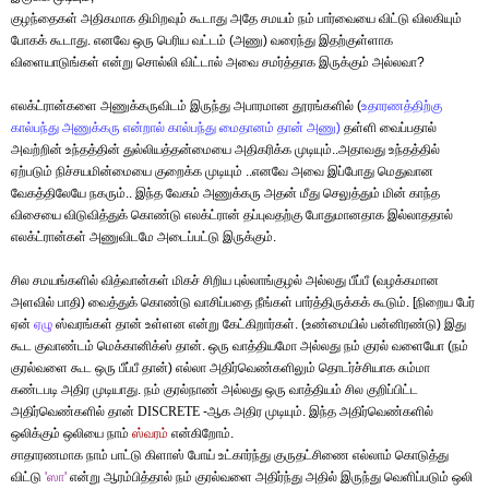
குழந்தைகள் அதிகமாக திமிறவும் கூடாது அதே சமயம் நம் பார்வையை விட்டு விலகியும்
போகக் கூடாது. எனவே ஒரு பெரிய வட்டம் (அணு) வரைந்து இதற்குள்ளாக
விளையாடுங்கள் என்று சொல்லி விட்டால் அவை சமர்த்தாக இருக்கும் அல்லவா?
எலக்ட்ரான்களை அணுக்கருவிடம் இருந்து அபாரமான தூரங்களில் (
உதாரணத்திற்கு
கால்பந்து
அணுக்கரு
என்றால்
கால்பந்து
மைதானம்
தான்
அணு
)
தள்ளி வைப்பதால்
அவற்றின் உந்தத்தின் துல்லியத்தன்மையை அதிகரிக்க முடியும்..அதாவது உந்தத்தில்
ஏற்படும் நிச்சயமின்மையை குறைக்க முடியும் ..எனவே அவை இப்போது மெதுவான
வேகத்திலேயே நகரும்.. இந்த வேகம் அணுக்கரு அதன் மீது செலுத்தும் மின் காந்த
விசையை விடுவித்துக் கொண்டு எலக்ட்ரான் தப்புவதற்கு போதுமானதாக இல்லாததால்
எலக்ட்ரான்கள் அணுவிடமே அடைப்பட்டு இருக்கும்.
சில சமயங்களில் வித்வான்கள் மிகச் சிறிய புல்லாங்குழல் அல்லது பீப்பீ (வழக்கமான
அளவில் பாதி) வைத்துக் கொண்டு வாசிப்பதை நீங்கள் பார்த்திருக்கக் கூடும். [நிறைய பேர்
ஏன்
ஏழு
ஸ்வரங்கள் தான் உள்ளன என்று கேட்கிறார்கள். (உண்மையில் பன்னிரண்டு) இது
கூட குவாண்டம் மெக்கானிக்ஸ் தான். ஒரு வாத்தியமோ அல்லது நம் குரல் வளையோ (நம்
குரல்வளை கூட ஒரு பீப்பீ தான்) எல்லா அதிர்வெண்களிலும் தொடர்ச்சியாக சும்மா
கண்டபடி அதிர முடியாது. நம் குரல்நாண் அல்லது ஒரு வாத்தியம் சில குறிப்பிட்ட
அதிர்வெண்களில் தான்
DISCRETE
-
ஆக
அதிர முடியும். இந்த அதிர்வெண்களில்
ஒலிக்கும் ஒலியை நாம்
ஸ்வரம்
என்கிறோம்.
சாதாரணமாக நாம் பாட்டு கிளாஸ் போய் உட்கார்ந்து குருதட்சிணை எல்லாம் கொடுத்து
விட்டு
'
ஸா
'
என்று ஆரம்பித்தால் நம் குரல்வளை அதிர்ந்து அதில் இருந்து வெளிப்படும் ஒலி