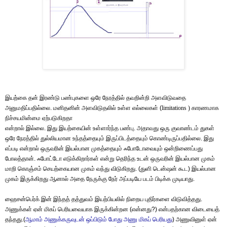
இயற்கை தன் இரண்டு பண்புகளை ஒரே நேரத்தில் தவறின்றி அளவிடுவதை
அனுமதிப்பதில்லை. மனிதனின் அளவிடுதலில் உள்ள எல்லைகள் (
limitations )
காரணமாக
நிச்சயமின்மை ஏற்படுகிறதா
என்றால் இல்லை. இது இயற்கையின் உள்ளார்ந்த பண்பு. அதாவது ஒரு குவாண்டம் துகள்
ஒரே நேரத்தில் துல்லியமான உந்தத்தையும் இருப்பிடத்தையும் கொண்டிருப்பதில்லை. இது
எப்படி என்றால் ஒருவரின் இயல்பான முகத்தையும்
ஃ
போடோவையும் ஒன்றிணைப்பது
போலத்தான்.
ஃ
போட்டோ எடுக்கிறார்கள் என்று தெரிந்த உடன் ஒருவரின் இயல்பான முகம்
மாறி கொஞ்சம் செயற்கையான முகம் வந்து விடுகிறது. (துளி டென்ஷன் கூட) இயல்பான
முகம் இருக்கிறது ஆனால் அதை நேருக்கு நேர் அப்படியே படம் பிடிக்க முடியாது.
ஹைசன்பெர்க் இன் இந்தத் தத்துவம் இயற்பியலில் நிறைய புதிர்களை விடுவித்தது.
அணுக்கள் ஏன் மிகப் பெரியவையாக இருக்கின்றன (என்னது?) என்பதற்கான விடையைத்
தந்தது.(
ஆமாம்
அணுக்கருவுடன்
ஒப்பிடும்
போது
அணு
மிகப்
பெரியது
) அணுவினுள் ஏன்