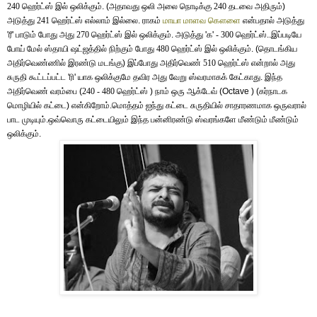
240
ஹெர்ட்ஸ் இல் ஒலிக்கும். (அதாவது ஒலி அலை நொடிக்கு
240
தடவை அதிரும்)
அடுத்து
241
ஹெர்ட்ஸ் எல்லாம் இல்லை. ராகம்
மாயா
மாளவ
கௌளை
என்பதால் அடுத்து
'ரீ' பாடும் போது அது
270
ஹெர்ட்ஸ் இல் ஒலிக்கும். அடுத்து 'க'
- 300
ஹெர்ட்ஸ்..இப்படியே
போய் மேல் ஸ்தாயி ஷட்ஜத்தில் நிற்கும் போது
480
ஹெர்ட்ஸ் இல் ஒலிக்கும். (தொடங்கிய
அதிர்வெண்ணில் இரண்டு மடங்கு) இப்போது அதிர்வெண்
510
ஹெர்ட்ஸ் என்றால் அது
சுருதி கூட்டப்பட்ட 'ரி' யாக ஒலிக்குமே தவிர அது வேறு ஸ்வரமாகக் கேட்காது. இந்த
அதிர்வெண் வரம்பை (
240 - 480
ஹெர்ட்ஸ் ) நாம் ஒரு ஆக்டேவ் (Octave ) (கர்நாடக
மொழியில் கட்டை) என்கிறோம்.மொத்தம் ஐந்து கட்டை சுருதியில் சாதாரணமாக ஒருவரால்
பாட முடியும்.ஒவ்வொரு கட்டையிலும் இந்த பன்னிரண்டு ஸ்வரங்களே மீண்டும் மீண்டும்
ஒலிக்கும்.