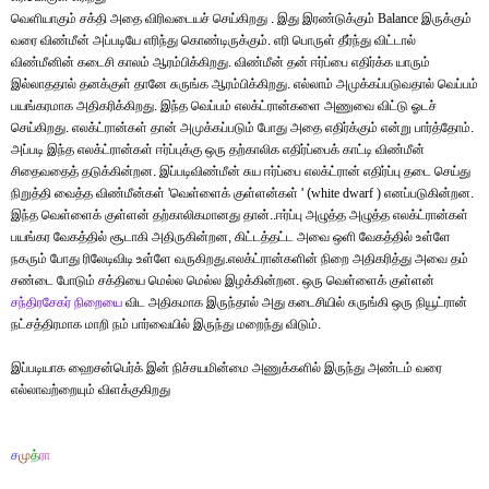
வெளியாகும் சக்தி அதை விரிவடையச் செய்கிறது . இது இரண்டுக்கும்
Balance
இருக்கும்
வரை விண்மீன் அப்படியே எரிந்து கொண்டிருக்கும். எரி பொருள் தீர்ந்து விட்டால்
விண்மீனின் கடைசி காலம் ஆரம்பிக்கிறது. விண்மீன் தன் ஈர்ப்பை எதிர்க்க யாரும்
இல்லாததால் தனக்குள் தானே சுருங்க ஆரம்பிக்கிறது. எல்லாம் அமுக்கப்படுவதால் வெப்பம்
பயங்கரமாக அதிகரிக்கிறது. இந்த வெப்பம் எலக்ட்ரான்களை அணுவை விட்டு ஓடச்
செய்கிறது. எலக்ட்ரான்கள் தான் அமுக்கப்படும் போது அதை எதிர்க்கும் என்று பார்த்தோம்.
அப்படி இந்த எலக்ட்ரான்கள் ஈர்ப்புக்கு ஒரு தற்காலிக எதிர்ப்பைக் காட்டி விண்மீன்
சிதைவதைத் தடுக்கின்றன. இப்படிவிண்மீன் சுய ஈர்ப்பை எலக்ட்ரான் எதிர்ப்பு தடை செய்து
நிறுத்தி வைத்த விண்மீன்கள் 'வெள்ளைக் குள்ளன்கள் ' (
white dwarf )
எனப்படுகின்றன.
இந்த வெள்ளைக் குள்ளன் தற்காலிகமானது தான்..ஈர்ப்பு அழுத்த அழுத்த எலக்ட்ரான்கள்
பயங்கர வேகத்தில் சூடாகி அதிருகின்றன, கிட்டத்தட்ட அவை ஒளி வேகத்தில் உள்ளே
நகரும் போது ரிலேடிவிடி உள்ளே வருகிறது.எலக்ட்ரான்களின் நிறை அதிகரித்து அவை தம்
சண்டை போடும் சக்தியை மெல்ல மெல்ல இழக்கின்றன. ஒரு வெள்ளைக் குள்ளன்
சந்திரசேகர்
நிறையை
விட அதிகமாக இருந்தால் அது கடைசியில் சுருங்கி ஒரு நியூட்ரான்
நட்சத்திரமாக மாறி நம் பார்வையில் இருந்து மறைந்து விடும்.
இப்படியாக ஹைசன்பெர்க் இன் நிச்சயமின்மை அணுக்களில் இருந்து அண்டம் வரை
எல்லாவற்றையும்
விளக்குகிறது
ச
மு
த்
ரா