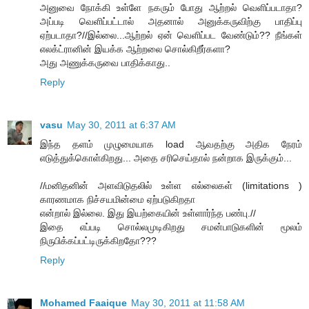
அனுவை நோக்கி உள்ளே நகரும் போது ஆற்றல் வெளிப்படாதா?
அப்படி வெளிப்பட்டால் அதனால் அனுக்கருவிற்கு பாதிப்பு
ஏற்படாதா?//இல்லை...ஆற்றல் ஏன் வெளிப்பட வேண்டும்?? நீங்கள்
எலக்ட்ரானின் இயக்க ஆற்றலை சொல்கிறீர்களா?
அது அணுக்கருவை பாதிக்காது..
Reply
vasu
May 30, 2011 at 6:37 AM
இந்த தளம் முழுமையாக load ஆவதற்கு அதிக நேரம்
எடுத்துக்கொள்கிறது... அதை சரிசெய்தால் நன்றாக இருக்கும்...
//மனிதனின் அளவிடுதலில் உள்ள எல்லைகள் (limitations )
காரணமாக நிச்சயமின்மை ஏற்படுகிறதா
என்றால் இல்லை. இது இயற்கையின் உள்ளார்ந்த பண்பு.//
இதை எப்படி சொல்லமுடிகிறது சமன்பாடுகளின் மூலம்
நிருபிக்கப்பட்டிருக்கிறதோ???
Reply
Mohamed Faaique
May 30, 2011 at 11:58 AM