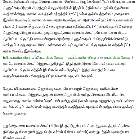
தேவை இல்லாமல் பரந்த அசாதாரணமான வெற்றிடம் இருக்க வேண்டும்? ப்ரோட்டான்களை
அணுக்கருவிற்குள்
அமுத்தும் போது அவற்றின் இருப்பிடத்தில் உள்ள துல்லியத்தன்மை
அதிகரிக்கிறது. எனவே அவற்றின் உந்தத்தில் (
mV
) உள்ள துல்லியத்தன்மை குறைவாக
இருக்க வேண்டும். எனவே அவை அதிக வேகத்துடன் அதிர வேண்டும்.ப்ரோட்டான்களின்
நிறை அதிகமாக இருப்பதால் அவை குறைவான எதிர்ப்பையே
(V )
காட்டுவதால் அவற்றை
அணுக்கருவிற்குள் வைக்க முடிகிறது..ஆனால் எலக்ட்ரான்கள் ப்ரோடான்களை விட
2
ஆயிரம்
மடங்கு
சிறியவை என்பதால் அவற்றை அணுக்கருவிடம் நெருங்கிக் கொண்டு
செல்லும் போது அவை ப்ரோட்டான்களை விடவும் ஆயிரம் மடங்கு அதிக வேகத்தில் (
V
)
திமிர வேண்டி இருக்கிறது
(
ப்ரோடானின்
நிறை
x
ப்ரோடானின்
வேகம்
=
எலக்ட்ரானின்
நிறை
x
எலக்ட்ரானின்
வேகம்
)
எனவே எலக்ட்ரான்கள் அணுக்கருவிற்குள் இருந்தால் அவை ப்ரோடான்களை விடவும்
ஆயிரம் மடங்கு வேகத்தில் இயங்க வேண்டியிருக்கும். இந்த வேகத்தில் அவை
அணுக்கருவையே சிதைத்து விட்டு வெளியே ஓடி விடக்கூடும்.
மேலும் ப்ரோடான்களை அணுக்கருவுடன் பிணைக்கும் அணுக்கரு வலிய விசை
எலக்ட்ரான்களை அணுக்கருவுடன் பிணைக்கும் மின் காந்த விசையை விட மிக மிக
வலுவானது. எனவே உள்ளே ப்ரோட்டான் ஒன்று திமிறினால் அதை அணுக்கரு வலிய விசை
அடக்கி விடும். எலக்ட்ரான் அந்த வேகத்தில் அதிர்ந்தால் அதை மின் காந்த விசை தாக்குப்
பிடிக்க முடியாது.
குழந்தைகளை (எலக்ட்ரான்கள்) சிறிய இடத்திற்குள் நாம் அடைத்து வைத்தால் அவர்கள்
திமிருவது போல தான் இது .பெரியவர்கள் (ப்ரோட்டான்கள்) ஒரே இடத்தில் அமைதியாக
இருக்க முடியும்,